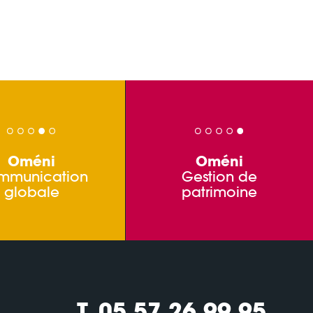
Oméni
Oméni
mmunication
Gestion de
globale
patrimoine
T. 05 57 26 99 95