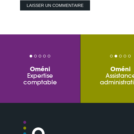
Oméni
Oméni
Expertise
Assistanc
comptable
administrat