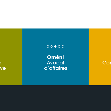
Oméni
e
Avocat
Co
ive
d’affaires