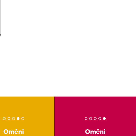
Oméni
Oméni