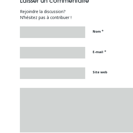
Laisser un commentaire
Rejoindre la discussion?
N’hésitez pas à contribuer !
*
Nom
*
E-mail
Site web