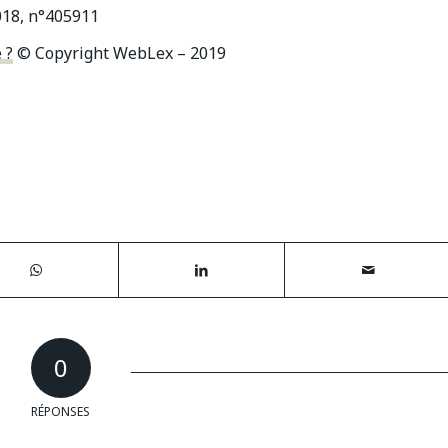
018, n°405911
 ?
© Copyright WebLex – 2019
0
RÉPONSES