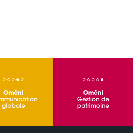
Oméni
Oméni
mmunication
Gestion de
globale
patrimoine