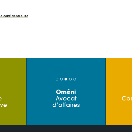
e confidentialité
Oméni
e
Avocat
Co
ive
d’affaires