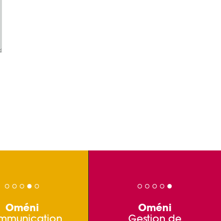
Oméni
Oméni
mmunication
Gestion de