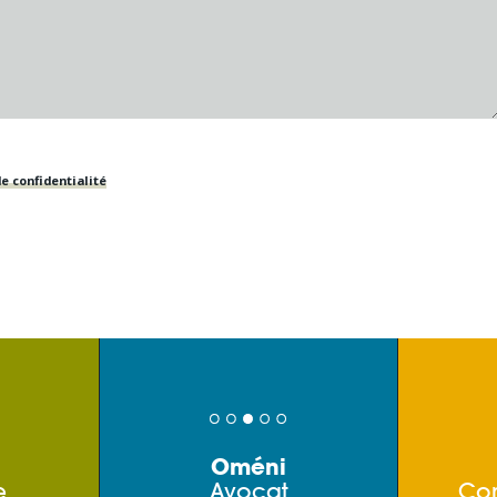
e confidentialité
Oméni
e
Avocat
Co