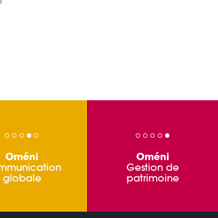
Oméni
Oméni
mmunication
Gestion de
globale
patrimoine