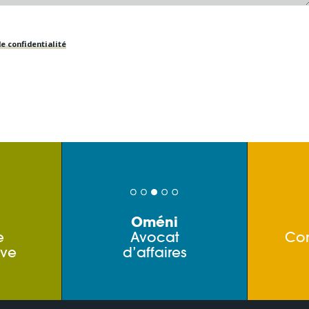
e confidentialité
Oméni
e
Avocat
Co
ive
d’affaires