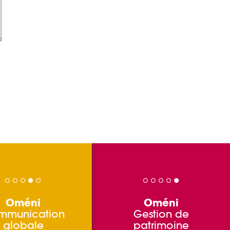
Oméni
Oméni
mmunication
Gestion de
globale
patrimoine