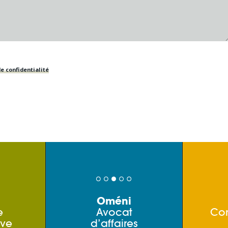
e confidentialité
Oméni
e
Avocat
Co
ive
d’affaires