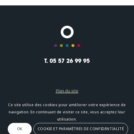
T. 05 57 26 99 95
Plan du site
Mentions légales
Ce site utilise des cookies pour améliorer votre expérience de
navigation. En continuant de visiter ce site, vous acceptez leur
Confidentialité
utilisation.
OK
COOKIE ET PARAMÈTRES DE CONFIDENTIALITÉ
Oméni
2, avenue Léonard de Vinci 33600 PESSAC