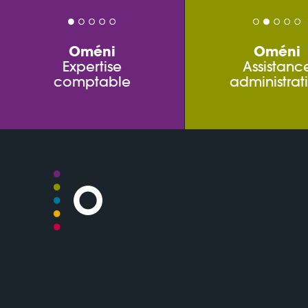
Oméni
Oméni
Expertise
Assistanc
comptable
administrat
Plan du site
Mentions légale