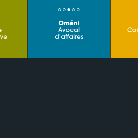
Oméni
e
Avocat
Co
ive
d’affaires
s
Confidentialité