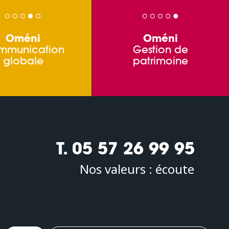
Oméni
Oméni
mmunication
Gestion de
globale
patrimoine
T. 05 57 26 99 95
Nos valeurs :
écoute
Oméni
2, avenue Léonard de Vinci 33600 PESSAC