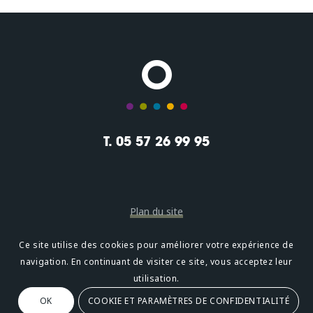
T. 05 57 26 99 95
Plan du site
Mentions légales
Ce site utilise des cookies pour améliorer votre expérience de
navigation. En continuant de visiter ce site, vous acceptez leur
Confidentialité
utilisation.
OK
COOKIE ET PARAMÈTRES DE CONFIDENTIALITÉ
Oméni
2, avenue Léonard de Vinci 33600 PESSAC