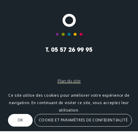
T. 05 57 26 99 95
Plan du site
Mentions légales
Ce site utilise des cookies pour améliorer votre expérience de
navigation. En continuant de visiter ce site, vous acceptez leur
Confidentialité
utilisation.
OK
COOKIE ET PARAMÈTRES DE CONFIDENTIALITÉ
Oméni
2, avenue Léonard de Vinci 33600 PESSAC