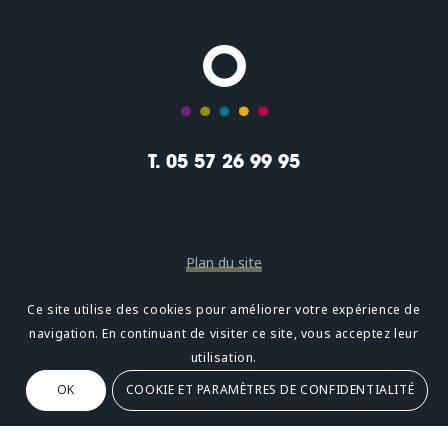
T. 05 57 26 99 95
Plan du site
Mentions légales
Ce site utilise des cookies pour améliorer votre expérience de
navigation. En continuant de visiter ce site, vous acceptez leur
Confidentialité
utilisation.
OK
COOKIE ET PARAMÈTRES DE CONFIDENTIALITÉ
Oméni
2, avenue Léonard de Vinci 33600 PESSAC