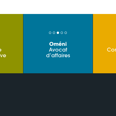
Oméni
e
Avocat
Co
ive
d’affaires