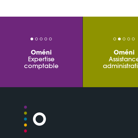
Oméni
Oméni
Expertise
Assistanc
comptable
administrat