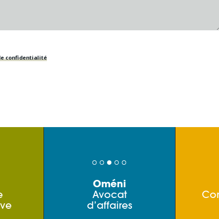
e confidentialité
Oméni
e
Avocat
Co
ive
d’affaires