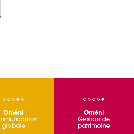
Oméni
Oméni
mmunication
Gestion de
globale
patrimoine