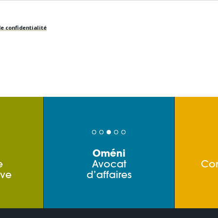
e confidentialité
Oméni
e
Avocat
Co
ive
d’affaires