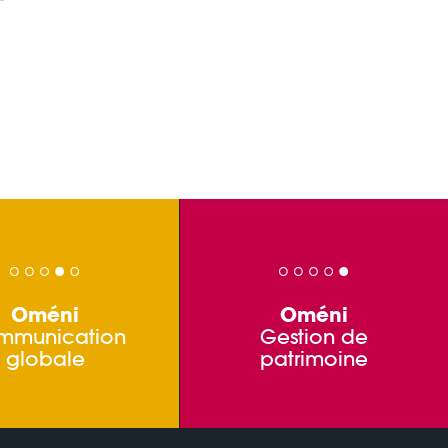
Oméni
Oméni
mmunication
Gestion de
globale
patrimoine