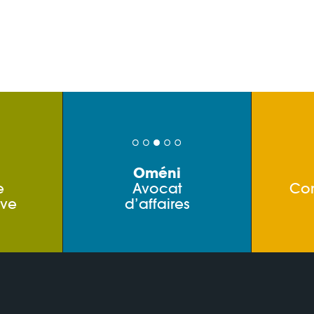
Oméni
e
Avocat
Co
ive
d’affaires