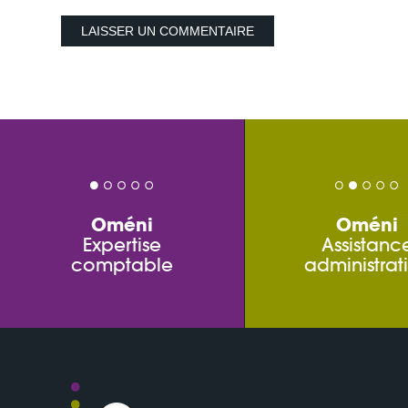
Oméni
Oméni
Expertise
Assistanc
comptable
administrat