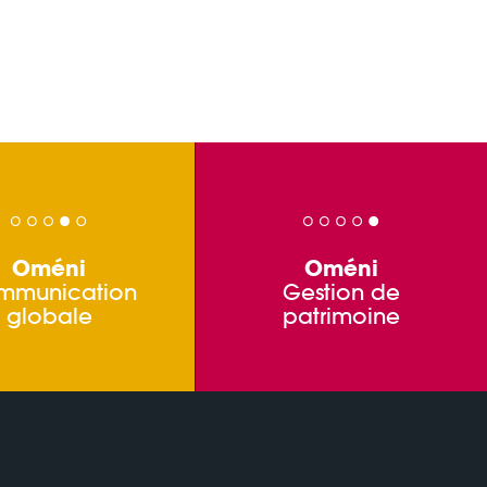
Oméni
Oméni
mmunication
Gestion de
globale
patrimoine