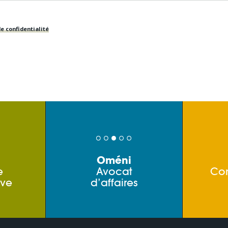
e confidentialité
Oméni
e
Avocat
Co
ive
d’affaires