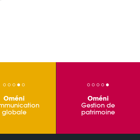
Oméni
Oméni
mmunication
Gestion de
globale
patrimoine