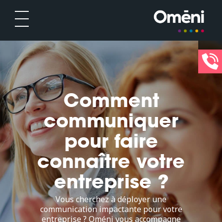
Comment
communiquer
pour faire
connaître votre
entreprise ?
Vous cherchez à déployer une
communication impactante pour votre
entreprise ? Oméni vous accompagne