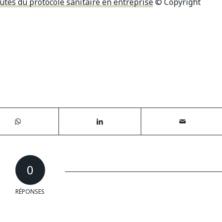
utés du protocole sanitaire en entreprise
© Copyright
0
RÉPONSES