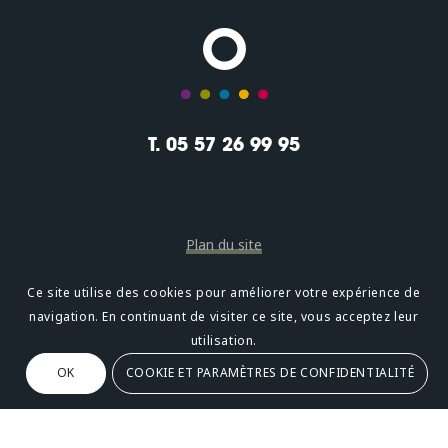
T. 05 57 26 99 95
Plan du site
Mentions légales
Ce site utilise des cookies pour améliorer votre expérience de
navigation. En continuant de visiter ce site, vous acceptez leur
Confidentialité
utilisation.
OK
COOKIE ET PARAMÈTRES DE CONFIDENTIALITÉ
Oméni
2, avenue Léonard de Vinci 33600 PESSAC