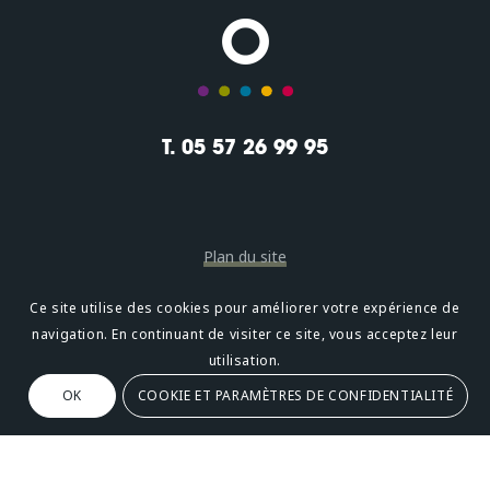
T. 05 57 26 99 95
Plan du site
Mentions légales
Ce site utilise des cookies pour améliorer votre expérience de
navigation. En continuant de visiter ce site, vous acceptez leur
Confidentialité
utilisation.
OK
COOKIE ET PARAMÈTRES DE CONFIDENTIALITÉ
Oméni
2, avenue Léonard de Vinci 33600 PESSAC