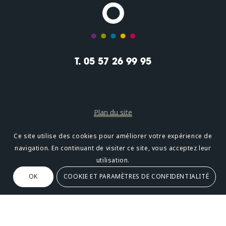
T. 05 57 26 99 95
Plan du site
Mentions légales
Ce site utilise des cookies pour améliorer votre expérience de
navigation. En continuant de visiter ce site, vous acceptez leur
Confidentialité
utilisation.
OK
COOKIE ET PARAMÈTRES DE CONFIDENTIALITÉ
Oméni
2, avenue Léonard de Vinci 33600 PESSAC