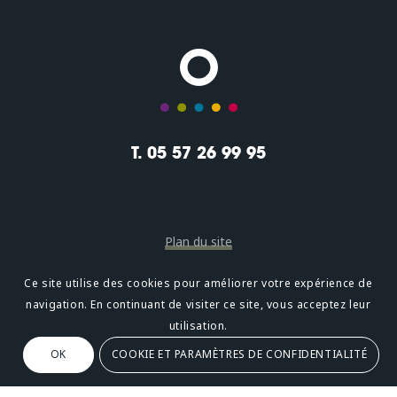
T. 05 57 26 99 95
Plan du site
Mentions légales
Ce site utilise des cookies pour améliorer votre expérience de
navigation. En continuant de visiter ce site, vous acceptez leur
Confidentialité
utilisation.
OK
COOKIE ET PARAMÈTRES DE CONFIDENTIALITÉ
Oméni
2, avenue Léonard de Vinci 33600 PESSAC